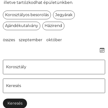
illetve tartózkodhat épületünkben.
Korosztályos besorolás
Jegyárak
Ajándékutalvány
Házirend
összes
szeptember
október
Keresés
Keresés