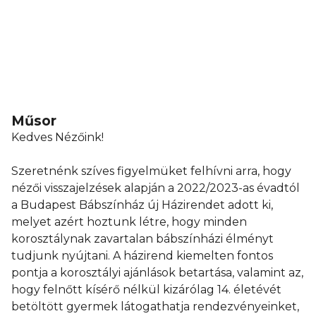
Műsor
Kedves Nézőink!
Szeretnénk szíves figyelmüket felhívni arra, hogy
nézői visszajelzések alapján a 2022/2023-as évadtól
a Budapest Bábszínház új Házirendet adott ki,
melyet azért hoztunk létre, hogy minden
korosztálynak zavartalan bábszínházi élményt
tudjunk nyújtani. A házirend kiemelten fontos
pontja a korosztályi ajánlások betartása, valamint az,
hogy felnőtt kísérő nélkül kizárólag 14. életévét
betöltött gyermek látogathatja rendezvényeinket,