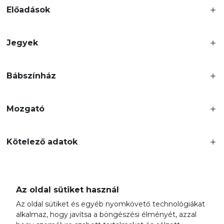
Előadások
Jegyek
Bábszínház
Mozgató
Kötelező adatok
Az oldal sütiket használ
Az oldal sütiket és egyéb nyomkövető technológiákat
A Budapest Bábszínház Nonprofit Kft.
alkalmaz, hogy javítsa a böngészési élményét, azzal
Budapest Főváros Önkormányzata fenntartásában,