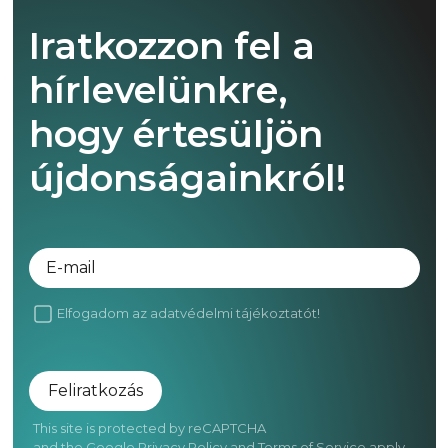
Iratkozzon fel a
hírlevelünkre,
hogy értesüljön
újdonságainkról!
E-mail
Elfogadom az
adatvédelmi tájékoztatót!
Feliratkozás
This site is protected by reCAPTCHA
and the Google
Privacy Policy
and
Terms of Service
apply.