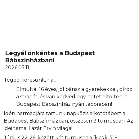
Legyél önkéntes a Budapest
Bábszínházban!
2026.05.11
Téged keresünk, ha...
Elmúltál 16 éves, jól bánsz a gyerekekkel, bírod
a strapát, és van kedved egy hetet eltölteni a
Budapest Bábszínház nyári táborában!
Idén harmadjára tartunk napközis alkotótábort a
Budapest Bábszínházban, összesen 3 turnusban. Az
idei téma: Lázár Ervin világa!
Június 22-26. között két turnusban (kicsik: 7-9