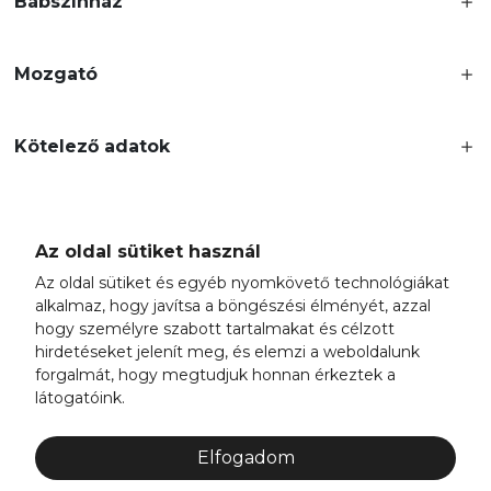
Bábszínház
Mozgató
Kötelező adatok
Az oldal sütiket használ
Az oldal sütiket és egyéb nyomkövető technológiákat
A Budapest Bábszínház Nonprofit Kft.
alkalmaz, hogy javítsa a böngészési élményét, azzal
Budapest Főváros Önkormányzata fenntartásában,
hogy személyre szabott tartalmakat és célzott
a Kulturális és Innovációs Minisztériummal közös működtetésben működik.
hirdetéseket jelenít meg, és elemzi a weboldalunk
2026 © Budapest Bábszínház Nonprofit Kft. | Minden jog fenntartva!
forgalmát, hogy megtudjuk honnan érkeztek a
látogatóink.
Próbatábla
Beszerzés
Elfogadom