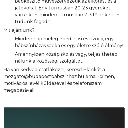
bábkészítő művészei vezetik az alkotást és a
játékokat. Egy turnusban 20-23 gyereket
várunk, és minden turnusban 2-3 fő önkéntest
tudunk fogadni.
Mit ajánlunk?
Minden nap meleg ebéd, nasi és tízórai, egy
bábszínházas sapka és egy életre szóló élmény!
Amennyiben középiskolás vagy, teljesítheted
nálunk a közösségi szolgáltot.
Ha van kedved csatlakozni, keresd Blankát a
mozgato@budapestbabszinhaz.hu email-címen,
motivációs levél küldésével és telefonszám
megadásával!