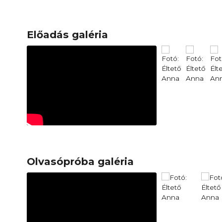
Előadás galéria
Olvasópróba galéria