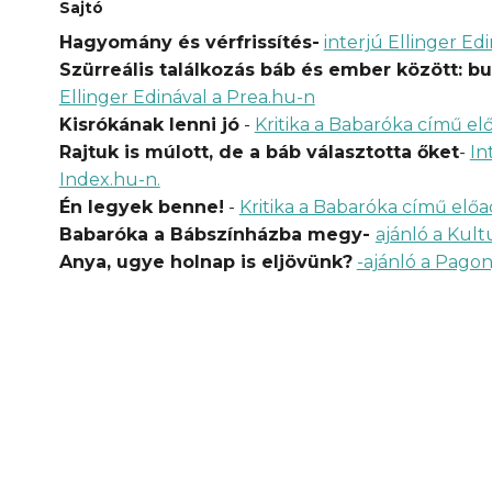
Sajtó
Hagyomány és vérfrissítés-
interjú Ellinger Ed
Szürreális találkozás báb és ember között: bu
Ellinger Edinával a Prea.hu-n
Kisrókának lenni jó
-
Kritika a Babaróka című elő
Rajtuk is múlott, de a báb választotta őket
-
In
Index.hu-n.
Én legyek benne!
-
Kritika a Babaróka című előad
Babaróka a Bábszínházba megy-
ajánló a Kult
Anya, ugye holnap is eljövünk?
-ajánló a Pago