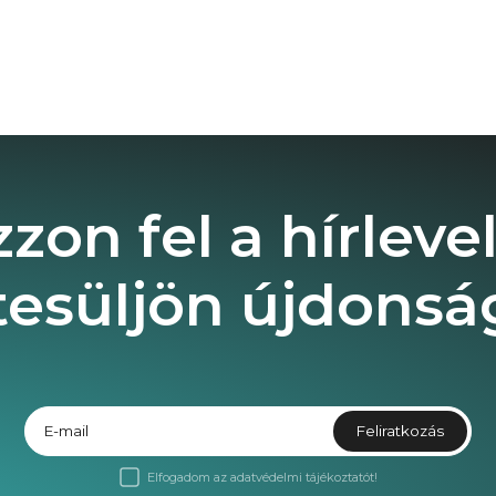
zzon fel a hírleve
tesüljön újdonság
E-mail
Feliratkozás
Elfogadom az
adatvédelmi tájékoztatót!