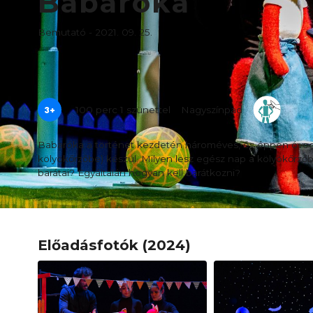
Babaróka
Bemutató - 2021. 09. 25.
3+
100 perc 1 szünettel
Nagyszínpad
Babaróka a történet kezdetén hároméves, és éppen óvo
kölyökőrzőbe) készül. Milyen lesz egész nap a kölyökőr
barátai? Egyáltalán hogyan kell barátkozni?
Előadásfotók (2024)