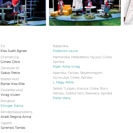
Író
Babaróka
Kiss Judit Ágnes
Podlovics Laura
Dramaturg
Mamaróka; Medvebocs; Nyuszi; Gilike;
Gimesi Dóra
Apróka
Pájer Alma Virág
Zeneszerző
Szászi Petra
Aparóka; Farkas; Selyemmajom;
Sünkutya; Gilike; Apróka
Bábtervező
L. Nagy Attila
Bartal Kiss Rita
Sétáló Tulipán; Kiscica; Gilike; Borz;
Díszlettervező
Nandu; Doktornéni; Bakkecs; Apróka
Virág Vivien
Pallai Mara
Rendező
Ellinger Edina
Rendezőasszisztens
Aradi Regina Anna
Ügyelő
Szrenkó Tamás