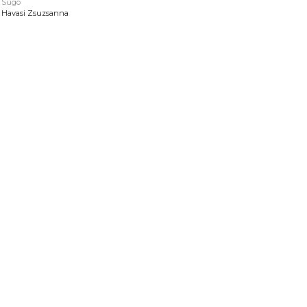
Súgó
Havasi Zsuzsanna