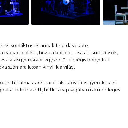
rős konfliktus és annak feloldása köré
a nagyobbakkal, hiszti a boltban, családi súrlódások,
veszi a kisgyerekkor egyszerű és mégis bonyolult
a számára lassan kinyílik a világ.
kben hatalmas sikert arattak az óvodás gyerekek és
gokkal felruházott, hétköznapiságában is különleges