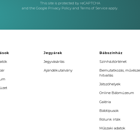
This site is protected by reCAPTCHA
and the Google
Privacy Policy
and
Terms of Service
apply.
ások
Jegyárak
Bábszínház
atók
Jegyvásárlás
Színháztörténet
oár
Ajándékutalvány
Bemutatkozás, művésze
hitvallás
vum
Játszóhelyek
üzet
Online Bábmúzeum
Galéria
Bábtípusok
Rólunk írták
Műszaki adatok