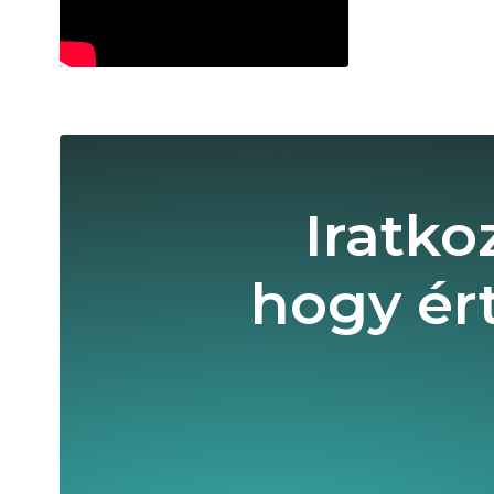
Iratko
hogy ér