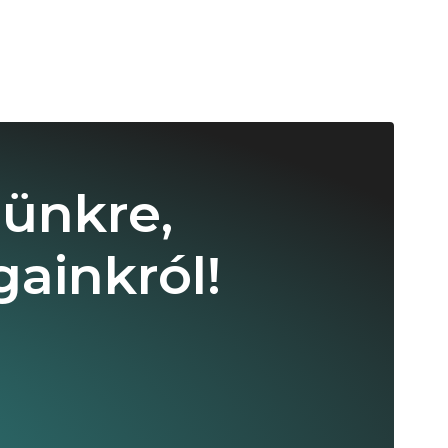
lünkre,
ainkról!