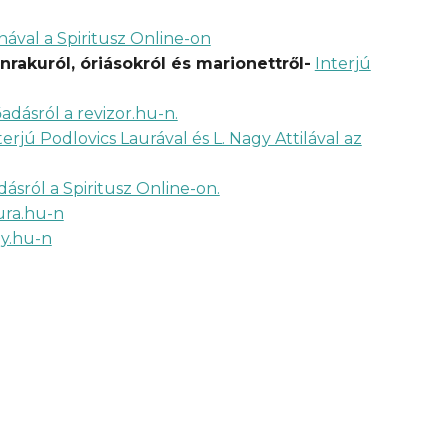
inával a Spiritusz Online-on
nrakuról, óriásokról és marionettről-
Interjú
adásról a revizor.hu-n.
terjú Podlovics Laurával és L. Nagy Attilával az
ásról a Spiritusz Online-on.
ura.hu-n
ny.hu-n