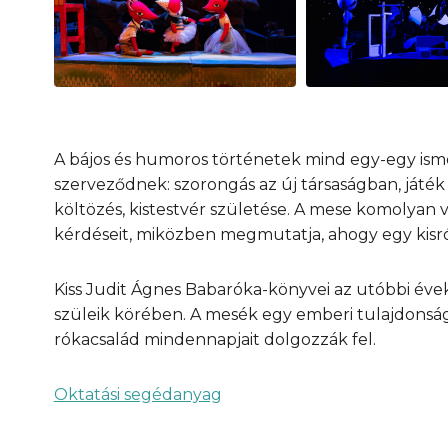
A bájos és humoros történetek mind egy-egy isme
szerveződnek: szorongás az új társaságban, játék 
költözés, kistestvér születése. A mese komolyan 
kérdéseit, miközben megmutatja, ahogy egy kisrók
Kiss Judit Ágnes Babaróka-könyvei az utóbbi éve
szüleik körében. A mesék egy emberi tulajdonsá
rókacsalád mindennapjait dolgozzák fel.
Oktatási segédanyag