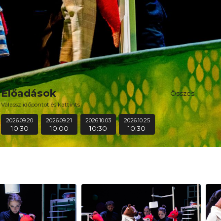
Előadások
Összes
Válassz időpontot és kattints
2026.09.20
2026.09.21
2026.10.03
2026.10.25
10:30
10:00
10:30
10:30