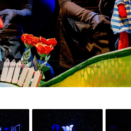
dába (vagy ahogy Rókáéknál mondani szokás:
zőben lenni Mamaróka nélkül? Lesznek Babarókának