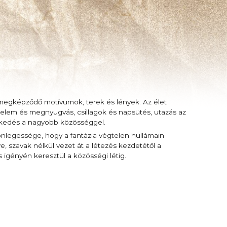
megképződő motívumok, terek és lények. Az élet
élelem és megnyugvás, csillagok és napsütés, utazás az
merkedés a nagyobb közösséggel.
nlegessége, hogy a fantázia végtelen hullámain
, szavak nélkül vezet át a létezés kezdetétől a
 igényén keresztül a közösségi létig.