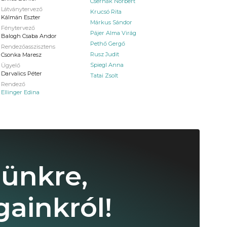
Csernák Norbert
Látványtervező
Krucsó Rita
Kálmán Eszter
Márkus Sándor
Fénytervező
Pájer Alma Virág
Balogh Csaba Andor
Pethő Gergő
Rendezőasszisztens
Rusz Judit
Csonka Maresz
Spiegl Anna
Ügyelő
Darvalics Péter
Tatai Zsolt
Rendező
Ellinger Edina
lünkre,
ainkról!