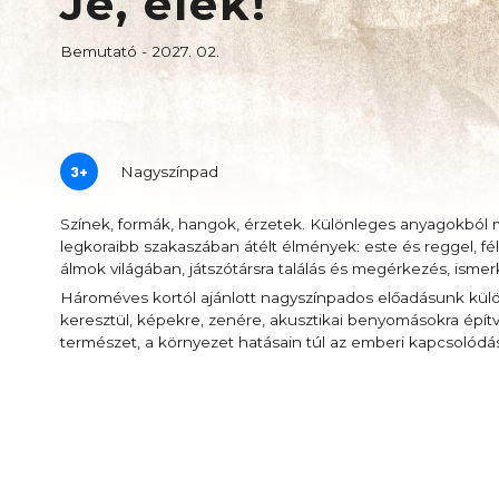
Jé, élek!
Bemutató - 2027. 02.
3+
Nagyszínpad
Színek, formák, hangok, érzetek. Különleges anyagokból 
legkoraibb szakaszában átélt élmények: este és reggel, f
álmok világában, játszótársra találás és megérkezés, is
Hároméves kortól ajánlott nagyszínpados előadásunk külö
keresztül, képekre, zenére, akusztikai benyomásokra építve
természet, a környezet hatásain túl az emberi kapcsolódás