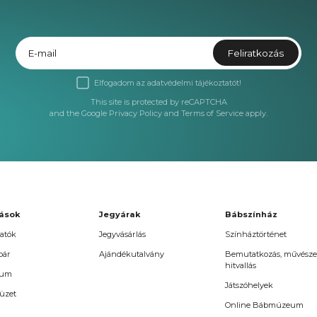
E-mail
Feliratkozás
Elfogadom az
adatvédelmi tájékoztatót!
This site is protected by reCAPTCHA
and the Google
Privacy Policy
and
Terms of Service
apply.
ások
Jegyárak
Bábszínház
atók
Jegyvásárlás
Színháztörténet
oár
Ajándékutalvány
Bemutatkozás, művésze
hitvallás
vum
Játszóhelyek
üzet
Online Bábmúzeum