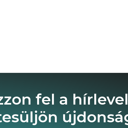
zzon fel a hírleve
tesüljön újdonság