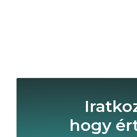
Iratko
hogy ér